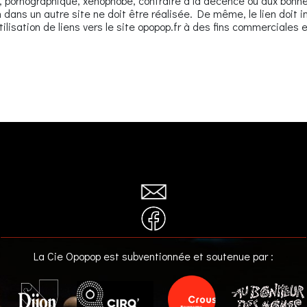
 pornographique, xénophobe, contraire à la décence ou aux bonnes
n dans un autre site ne doit être réalisée. De même, le lien doit 
lisation de liens vers le site opopop.fr à des fins commerciales et
La Cie Opopop est subventionnée et soutenue par :