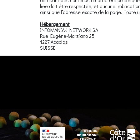
diffusant des contenus à caractère polémique,
liée doit être respectée, et aucune imbricatio
ainsi que l’adresse exacte de la page. Toute uti
Hébergement
INFOMANIAK NETWORK SA
Rue Eugène-Marziano 25
1227 Acacias
SUISSE